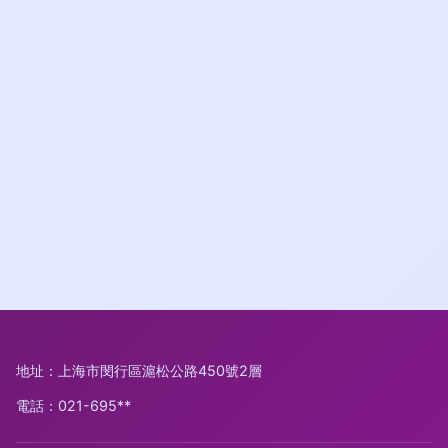
地址：上海市閔行區滬松公路450號2層
電話：021-695**