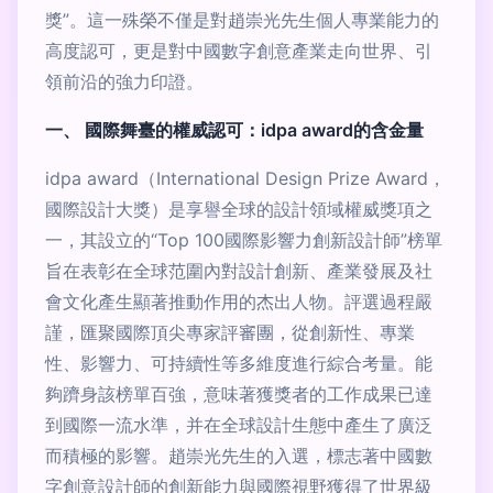
獎”。這一殊榮不僅是對趙崇光先生個人專業能力的
高度認可，更是對中國數字創意產業走向世界、引
領前沿的強力印證。
一、 國際舞臺的權威認可：idpa award的含金量
idpa award（International Design Prize Award，
國際設計大獎）是享譽全球的設計領域權威獎項之
一，其設立的“Top 100國際影響力創新設計師”榜單
旨在表彰在全球范圍內對設計創新、產業發展及社
會文化產生顯著推動作用的杰出人物。評選過程嚴
謹，匯聚國際頂尖專家評審團，從創新性、專業
性、影響力、可持續性等多維度進行綜合考量。能
夠躋身該榜單百強，意味著獲獎者的工作成果已達
到國際一流水準，并在全球設計生態中產生了廣泛
而積極的影響。趙崇光先生的入選，標志著中國數
字創意設計師的創新能力與國際視野獲得了世界級